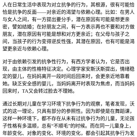
人在日常生活中表现为对立抗争的行为，其根源，很有可能恰
恰是抗争的反面——对亲近的渴望与依赖心理。比如：在男人
与女人之间，有一方提出要分手，潜在原因有可能是想更亲
密，譬如结婚；在好朋友之间，有一方表示再也不要和对方做
朋友，潜在原因有可能是想和对方更亲近；在父母与孩子之
间，当孩子的行为变得逆反性强，其潜在原因，也有可能是渴
望更亲近与依赖心理。
对于由依赖引发的抗争性行为，有西方学者认为，它是否出
现，由主体的性格特征决定。心理学家安斯沃斯提出，情绪稳
定的婴儿，在妈妈离开一段时间后回来时，会更亲近地靠着
她。缺乏安全感的婴儿，当妈妈离开时表现为焦虑，而当妈妈
回来时，TA又会转过脸去不理她。
通过长期对儿童在学习环境下抗争行为的观察，笔者发现，沃
式的这一理论，只具有部分的参照性。因为即使是在舞蹈课，
这样一种环境下，都不存在从未有过抗争行为的儿童，无论孩
子性格有多温顺，总有“不顺毛”的时候。而在同一儿童身上，
年龄变化、对象的变化、环境的变化，都会引起其抗争行为发