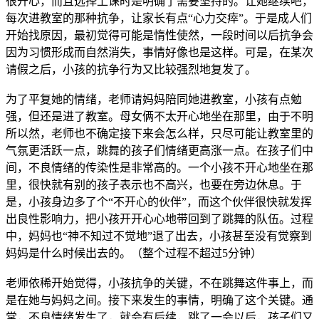
很开心，而且选择上课时是明确了需要坚持的。让她继续吧，
每次进教室的那种抗争，让家长有点“心力交瘁”。于是成人们
开始找原因，最初觉得可能是惰性使然，一段时间以后抗争会
因为习惯形成而自然消失，事情好像也是这样。可是，在某次
请假之后，小孩的抗争行为又比较强烈地复发了。
为了平复她的情绪，老师请妈妈陪同她进教室，小孩有点勉
强，但还是进了教室。母女俩不太开心地坐在那里，由于不明
所以然，老师也不确定接下来会怎么样，只尽可能让教室里的
气氛更活跃一点，跳舞的孩子们情绪更高涨一点。在孩子们中
间，不良情绪的传染性是非常高的。一个小孩不开心地坐在那
里，很快就有别的孩子表示也不高兴，也要在旁边休息。于
是，小孩身边多了个“不开心的伙伴”，而这个伙伴很快就发挥
出良性影响力，把小孩开开心心地带回到了跳舞的队伍。过程
中，妈妈也“神不知过不觉地”退了出去，小孩甚至没有觉察到
妈妈是什么时候出去的。（整个过程不超过5分钟）
老师依稀开始觉得，小孩抗争的关键，不在跳舞这件事上，而
是在她与妈妈之间。接下来发生的事情，明确了这个关键。通
常，不良情绪发生了，就会有后续，跳了一会以后，孩子们又