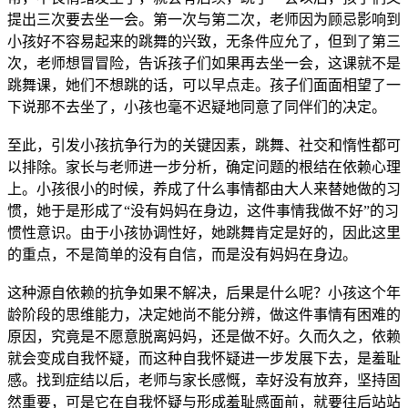
提出三次要去坐一会。第一次与第二次，老师因为顾忌影响到
小孩好不容易起来的跳舞的兴致，无条件应允了，但到了第三
次，老师想冒冒险，告诉孩子们如果再去坐一会，这课就不是
跳舞课，她们不想跳的话，可以早点走。孩子们面面相望了一
下说那不去坐了，小孩也毫不迟疑地同意了同伴们的决定。
至此，引发小孩抗争行为的关键因素，跳舞、社交和惰性都可
以排除。家长与老师进一步分析，确定问题的根结在依赖心理
上。小孩很小的时候，养成了什么事情都由大人来替她做的习
惯，她于是形成了“没有妈妈在身边，这件事情我做不好”的习
惯性意识。由于小孩协调性好，她跳舞肯定是好的，因此这里
的重点，不是简单的没有自信，而是没有妈妈在身边。
这种源自依赖的抗争如果不解决，后果是什么呢？小孩这个年
龄阶段的思维能力，决定她尚不能分辨，做这件事情有困难的
原因，究竟是不愿意脱离妈妈，还是做不好。久而久之，依赖
就会变成自我怀疑，而这种自我怀疑进一步发展下去，是羞耻
感。找到症结以后，老师与家长感慨，幸好没有放弃，坚持固
然重要，可是它在自我怀疑与形成羞耻感面前，就要往后站站